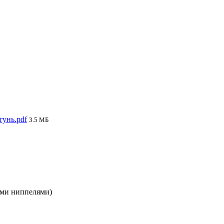
тунь.pdf
3.5 МБ
ными ниппелями)