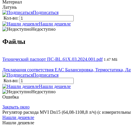
Материал
Латунь
Подписаться
Кол-во:
Нашли дешевле
Недоступно
Файлы
Технический паспорт ПС-BL.61X.03.2024.001.pdf
1.47 МБ
Декларация соответствия ЕАС Балансировка, Термостатика, Ла
Подписаться
Кол-во:
Нашли дешевле
Недоступно
Ошибка
Закрыть окно
Регулятор расхода MVI Dn15 (64,08-1108,8 л/ч) (с измеритель
Нашли дешевле
Нашли дешевле