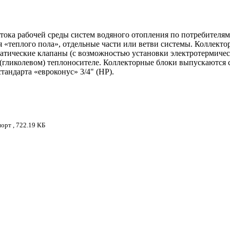
тока рабочей среды систем водяного отопления по потребителям
я «теплого пола», отдельные части или ветви системы. Коллект
татические клапаны (с возможностью установки электротермиче
 (гликолевом) теплоносителе. Коллекторные блоки выпускаются 
андарта «евроконус» 3/4" (НР).
орт , 722.19 КБ