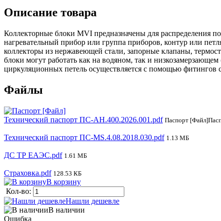
Описание товара
Коллекторные блоки MVI предназначены для распределения по
нагревательный прибор или группа приборов, контур или петл
коллекторы из нержавеющей стали, запорные клапаны, термос
блоки могут работать как на водяном, так и низкозамерзающем
циркуляционных петель осуществляется с помощью фитингов ст
Файлы
Технический паспорт ПС-AH.400.2026.001.pdf
Паспорт [Файл]Пасп
Технический паспорт ПС-MS.4.08.2018.030.pdf
1.13 МБ
ДС ТР ЕАЭС.pdf
1.61 МБ
Страховка.pdf
128.53 КБ
В корзину
Кол-во:
Нашли дешевле
В наличии
Ошибка