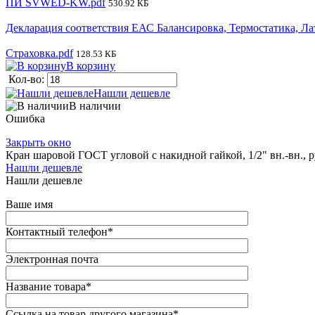
ПИ SVWED-KW.pdf
530.92 КБ
Декларация соответствия ЕАС Балансировка, Термостатика, Ла
Страховка.pdf
128.53 КБ
В корзину
Кол-во:
Нашли дешевле
В наличии
Ошибка
Закрыть окно
Кран шаровой ГОСТ угловой с накидной гайкой, 1/2" вн.-вн., 
Нашли дешевле
Нашли дешевле
Ваше имя
Контактный телефон
*
Электронная почта
Название товара
*
Ссылка на товар другого магазина
*