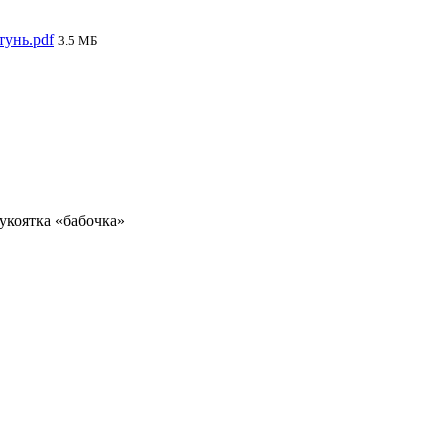
тунь.pdf
3.5 МБ
рукоятка «бабочка»