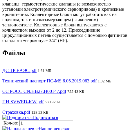
клапаны, термостатические клапаны (с возможностью
установки электротермического сервопривода) и крепежные
кронштейны. Коллекторные блоки могут работать как на
водяном, так и низкозамерзающем (гликолевом)
теплоносителе. Коллекторные блоки выпускаются с
количеством выходов от 2 до 12. Присоединение
циркуляционных петель осуществляется с помощью фитингов
стандарта «евроконус» 3/4" (НР).
Файлы
ДС ТР ЕАЭС.pdf
1.61 МБ
Технический паспорт ПС-MS.6.05.2019.063.pdf
1.02 МБ
CC РОСС CN.HB27.H00147.pdf
755.43 КБ
ПИ SVWED-KW.pdf
530.92 КБ
Страховка.pdf
128.53 КБ
Подписаться
Кол-во:
Нашли дешевле