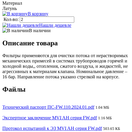
Материал
Латунь
В корзину
Кол-во:
Нашли дешевле
В наличии
Описание товара
Фильтры применяются для очистки потока от нерастворимых
механических примесей в системах трубопроводов горячей и
холодной воды,, отопления, сжатого воздуха, и жидкостей, не
агрессивных к материалам клапана. Номинальное давление –
16 бар. Направление потока указано стрелкой на корпусе.
Файлы
Технический паспорт ПС-FW.110.2024.01.pdf
1.04 МБ
Экспертное заключение MVI AH серия FW.pdf
1.16 МБ
Протокол испытаний к ЭЗ MVI AH серия FW.pdf
503.65 КБ