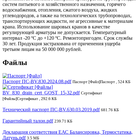
систем питьевого и хозяйственного назначения, горячего
водоснабжения, отопления, сжатого воздуха, жидких
углеводородов, а также на технологических трубопроводах,
транспортирующих жидкости, не агрессивные к материалам
крана. Использование шаровых кранов в качестве
регулирующей арматуры не допускается. Температурный
интервал -20 ºС до +120 ºС. Ремонтопригоден. Срок службы
30 лет. Продукция застрахована от приченения ущерба
третьим лицам на 50 000 000 рублей.
Файлы
Паспорт ПС-BV.830.2024.08.pdf
Паспорт [Файл]Паспорт , 524 КБ
BV_830_drain_cert_GOST_15-32.pdf
Сертификат
[Файлы]Сертификат , 292.6 КБ
Технический паспорт ПС-BV.630.03.2019.pdf
681.76 КБ
Гарантийный талон.pdf
239.71 КБ
Декларация соответствия ЕАС Балансировка, Термостатика,
Латунь.pdf
3.5 МБ