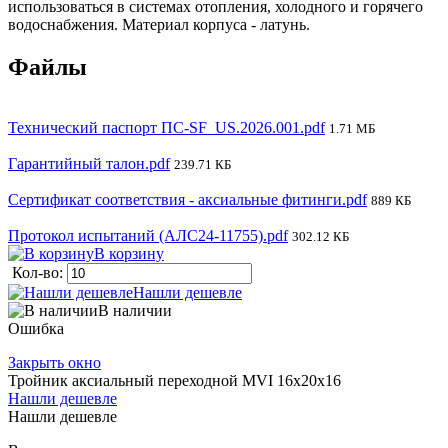
использоваться в системах отопления, холодного и горячего
водоснабжения. Материал корпуса - латунь.
Файлы
Технический паспорт ПС-SF_US.2026.001.pdf
1.71 МБ
Гарантийный талон.pdf
239.71 КБ
Сертификат соответствия - аксиальные фитинги.pdf
889 КБ
Протокол испытаний (АЛС24-11755).pdf
302.12 КБ
В корзину
Кол-во:
Нашли дешевле
В наличии
Ошибка
Закрыть окно
Тройник аксиальный переходной MVI 16x20x16
Нашли дешевле
Нашли дешевле